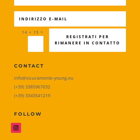
=
14 + 15
REGISTRATI PER
RIMANERE IN CONTATTO
CONTACT
info@sicuramente-young.eu
(+39) 3385967032
(+39) 3343541219
FOLLOW