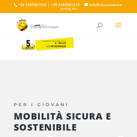
+39 3385967032 | +39 3343541219
info@sicuramente-
young.eu
PER I GIOVANI
MOBILITÀ SICURA E
SOSTENIBILE